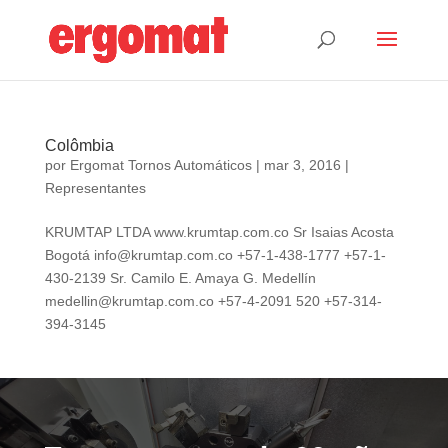
Colômbia
por
Ergomat Tornos Automáticos
|
mar 3, 2016
|
Representantes
KRUMTAP LTDA www.krumtap.com.co Sr Isaias Acosta
Bogotá
info@krumtap.com.co
+57-1-438-1777 +57-1-
430-2139 Sr. Camilo E. Amaya G. Medellín
medellin@krumtap.com.co
+57-4-2091 520 +57-314-
394-3145