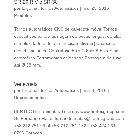
SR-20 RIV e SR-38
por
Ergomat Tornos Automáticos
|
mar 23, 2016
|
Produtos
Tornos automáticos CNC de cabeçote móvel Tornos
específicos para a usinagem de peças longas, de alta
complexidade e de alta precisão [divider] Cabeçote
móvel, tipo suíço Contrafuso Eixo C Eixo B Eixo Y no
contrafuso Ferramentas acionadas Passagem de fuso
até Ø 38 mm...
Venezuela
por
Ergomat Tornos Automáticos
|
mar 3, 2016
|
Representantes
HERTEC Herramientas Técnicas www.hertecgroup.com
Sr. Fernando Matas
fernando.matas@hertecgroup.com
+58 212 751.0924 +58-212-751-1322 +58-424-261-
0796 Caracas