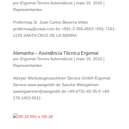
por
Ergomat Tornos Automáticos
|
maio 16, 2016
|
Representantes
Profermaq Sr. Juan Carlos Becerra Vélez
profermaq@cotas.com.bo
+591-3-356-4553 +591-7161-
1220 SANTA CRUZ DE LA SIERRA
Alemanha – Assistência Técnica Ergomat
por
Ergomat Tornos Automáticos
|
maio 16, 2016
|
Representantes
Alzeyer Werkzeugmaschinen Service GmbH Ergomat
Service www.awsgmbh.de Sascha Weingärtner
sweingaertner@awsgmbh.de
+49-6731-45-35-0 +49-
176-1453-5011